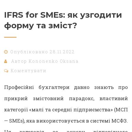
IFRS for SMEs: як узгодити
форму та зміст?
Опубліковано
28.11.2022
Автор
Kononenko Oksana
Коментувати
Професійні бухгалтери давно знають про
прикрий змістовний парадокс, властивий
категорії «малі та середні підприємства» (МСП
— SMEs), яка використовується в системі МСФЗ.
Ця категорія за основу відповідного