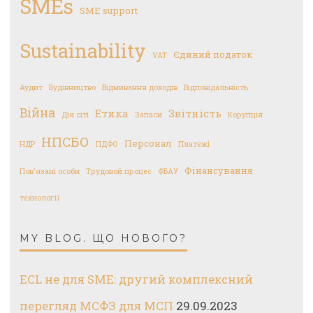
SMEs
SME support
Sustainability
Єдиний податок
VAT
Аудит
Будівництво
Відмивання доходів
Відповідальність
Війна
Етика
Звітність
Дія сіті
Запаси
Корупція
НПСБО
Персонал
НДР
ПДФО
Платежі
Фінансування
Пов'язані особи
Трудовой процес
ФБАУ
технології
MY BLOG. ЩО НОВОГО?
ECL не для SME: другий комплексний
перегляд МСФЗ для МСП
29.09.2023