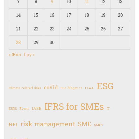
7
8
9
10
11
12
13
14
15
16
17
18
19
20
21
22
23
24
25
26
27
28
29
30
« Жов
Гру »
ESG
covid
Climate-related risks
Due diligence
EFAA
IFRS for SMEs
IASB
ESRS
Event
IT
risk management
SME
NFI
SMEs