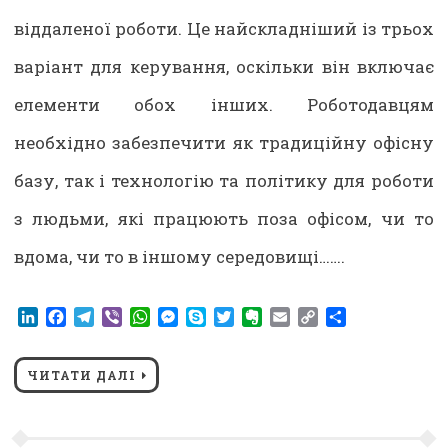
віддаленої роботи. Це найскладніший із трьох
варіант для керування, оскільки він включає
елементи обох інших. Роботодавцям
необхідно забезпечити як традиційну офісну
базу, так і технологію та політику для роботи
з людьми, які працюють поза офісом, чи то
вдома, чи то в іншому середовищі…….
LinkedIn
Facebook
Telegram
Viber
WhatsApp
Messenger
Skype
Twitter
Evernote
Email
Copy
Share
Link
ЧИТАТИ ДАЛІ