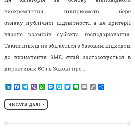
виокремлення підприємств бере
ознаку публічної підзвітності, а не критерії
власне розмірів суб’єкта господарювання.
Такий підхід не збігається з базовим підходом
до визначення SME, який застосовується в
директивах ЄС і в Законі про…
LinkedIn
Facebook
Telegram
Viber
WhatsApp
Messenger
Skype
Twitter
Evernote
Email
Copy
Share
Link
ЧИТАТИ ДАЛІ