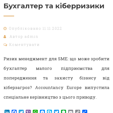
Бухгалтер та кіберризики
Опубліковано
11.11.2022
Автор
admin
Коментувати
Ризик менеджмент для SME: що може зробити
бухгалтер малого підприємства для
попередження та захисту бізнесу від
кіберзагроз? Accountancy Europe випустила
спеціальне керівництво з цього приводу.
LinkedIn
Facebook
Telegram
Viber
WhatsApp
Messenger
Skype
Twitter
Evernote
Email
Copy
Share