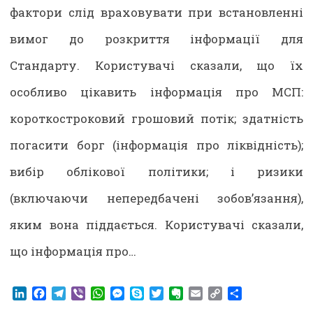
фактори слід враховувати при встановленні
вимог до розкриття інформації для
Стандарту. Користувачі сказали, що їх
особливо цікавить інформація про МСП:
короткостроковий грошовий потік; здатність
погасити борг (інформація про ліквідність);
вибір облікової політики; і ризики
(включаючи непередбачені зобов’язання),
яким вона піддається. Користувачі сказали,
що інформація про…
LinkedIn
Facebook
Telegram
Viber
WhatsApp
Messenger
Skype
Twitter
Evernote
Email
Copy
Share
Link