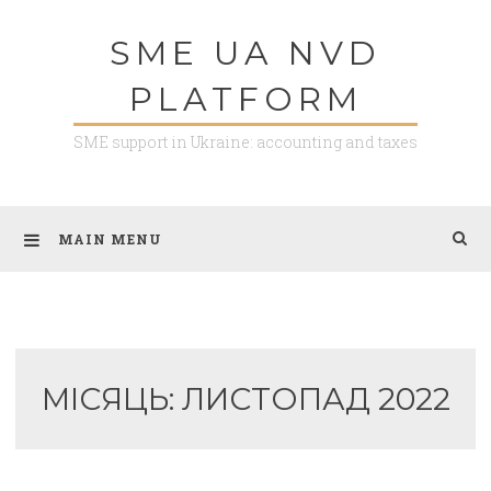
Skip
SME UA NVD
to
content
PLATFORM
SME support in Ukraine: accounting and taxes
MAIN MENU
МІСЯЦЬ:
ЛИСТОПАД 2022