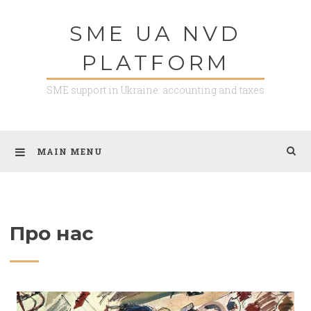
SME UA NVD
PLATFORM
SME support in Ukraine: accounting and taxes
MAIN MENU
Про нас