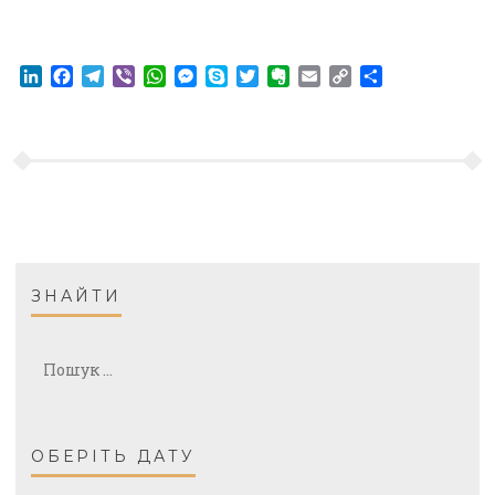
LinkedIn
Facebook
Telegram
Viber
WhatsApp
Messenger
Skype
Twitter
Evernote
Email
Copy
Share
Link
ЗНАЙТИ
ОБЕРІТЬ ДАТУ