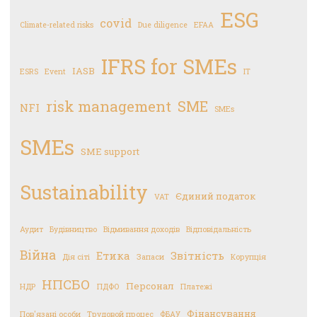
ESG
covid
Climate-related risks
Due diligence
EFAA
IFRS for SMEs
IASB
ESRS
Event
IT
risk management
SME
NFI
SMEs
SMEs
SME support
Sustainability
Єдиний податок
VAT
Аудит
Будівництво
Відмивання доходів
Відповідальність
Війна
Етика
Звітність
Дія сіті
Запаси
Корупція
НПСБО
Персонал
НДР
ПДФО
Платежі
Фінансування
Пов'язані особи
Трудовой процес
ФБАУ