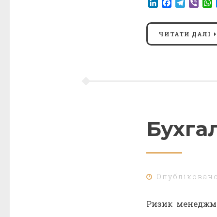
LinkedIn
Facebook
Telegr
Vibe
ЧИТАТИ ДАЛІ
Бухга
Опублікован
Ризик менеджме