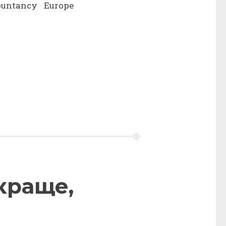
ountancy Europe
краще,