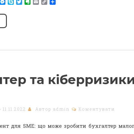
am
r
WhatsApp
Messenger
Skype
Twitter
Evernote
Email
Copy
Share
Link
лтер та кіберризик
о
11.11.2022
Автор
admin
Коментувати
нт для SME: що може зробити бухгалтер мало