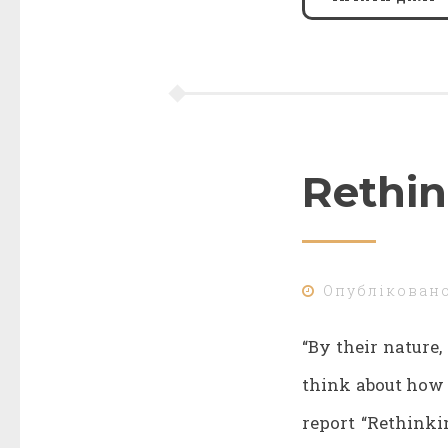
Rethin
Опублікован
“By their nature
think about how 
report “Rethinki