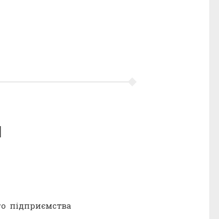
и
го підприємства