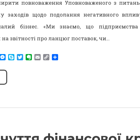
ширити повноваження Уповноваженого з питань
ну заходів щодо подолання негативного впли
алий бізнес. «Ми знаємо, що підприємства
на звітності про ланцюг поставок, чи…
am
r
WhatsApp
Messenger
Skype
Twitter
Evernote
Email
Copy
Share
Link
чуття фінансової к