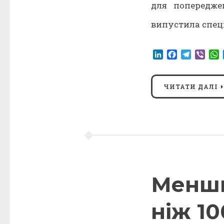
для попереджен
випустила спеці
LinkedIn
Facebook
Telegr
Vibe
ЧИТАТИ ДАЛІ
Менши
ніж 10