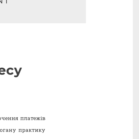
NT
есу
очення платежів
погану практику