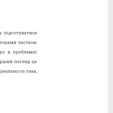
у підготуватися
иторами часткою
тує в проблемні
перший погляд це
реальність така,