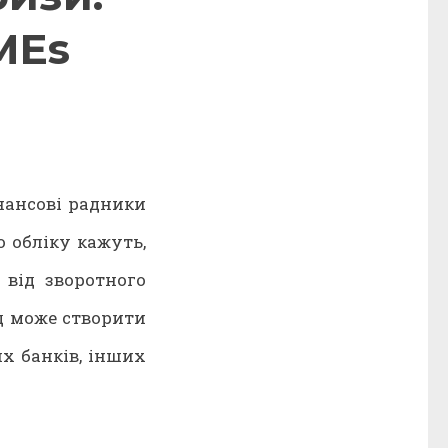
MEs
нансові радники
 обліку кажуть,
 від зворотного
д може створити
х банків, інших