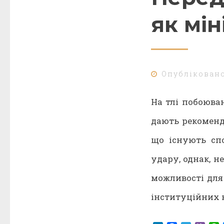
як мі
Опублікован
На тлі побоюва
дають рекоменд
що існують спо
удару, однак, 
можливості для
інституційних к