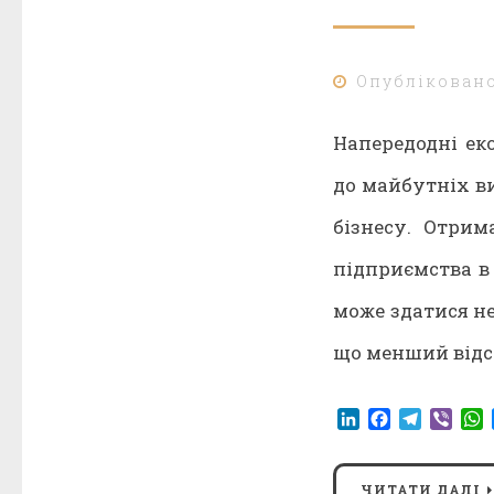
Опублікован
Напередодні ек
до майбутніх в
бізнесу. Отрим
підприємства в 
може здатися не
що менший відс
LinkedIn
Facebook
Telegr
Vibe
ЧИТАТИ ДАЛІ