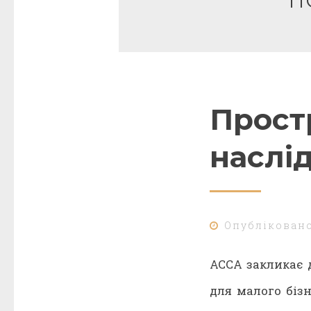
П
Прост
наслі
Опублікован
АССА закликає 
для малого біз