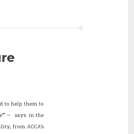
ure
d to help them to
e”” — says in the
lity, from ACCA’s