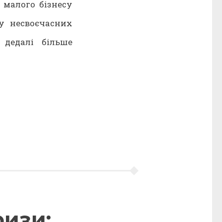
 малого бізнесу
ву несвоєчасних
 дедалі більше
ризи: