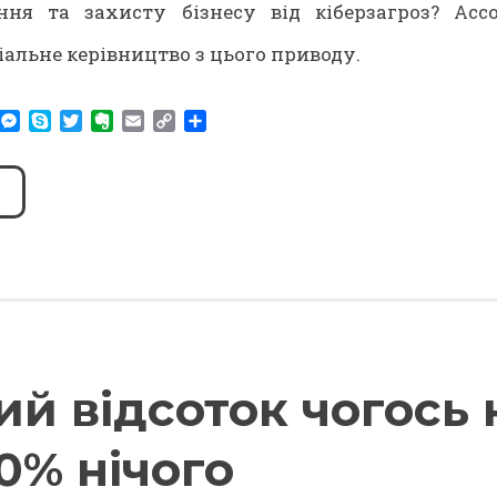
ня та захисту бізнесу від кіберзагроз? Acc
альне керівництво з цього приводу.
am
r
WhatsApp
Messenger
Skype
Twitter
Evernote
Email
Copy
Share
Link
й відсоток чогось 
0% нічого