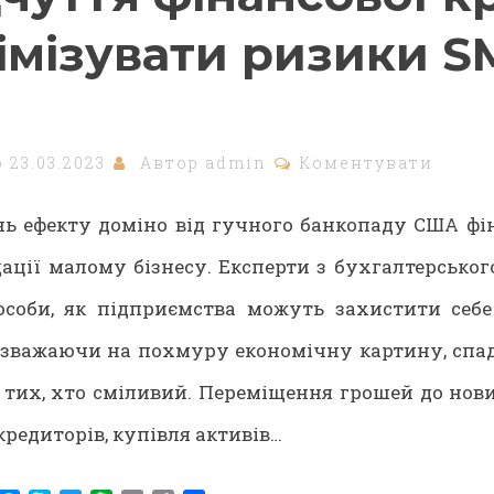
німізувати ризики S
о
23.03.2023
Автор
admin
Коментувати
нь ефекту доміно від гучного банкопаду США фі
ації малому бізнесу. Експерти з бухгалтерського
соби, як підприємства можуть захистити себе
незважаючи на похмуру економічну картину, спа
 тих, хто сміливий. Переміщення грошей до нови
редиторів, купівля активів…