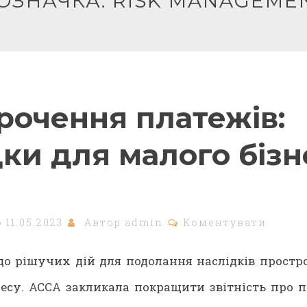
ОЗНАЧКА:
RISK MANAGEME
рочення платежів:
дки для малого бізн
о
11.05.2023
Автор
admin
Коментувати
до рішучих дій для подолання наслідків простр
несу. АССА закликала покращити звітність про 