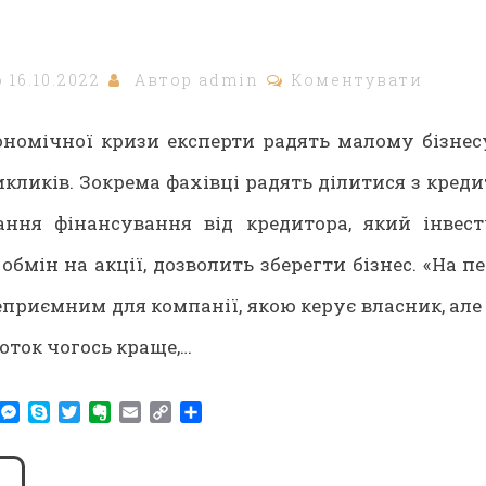
о
16.10.2022
Автор
admin
Коментувати
ономічної кризи експерти радять малому бізнес
икликів. Зокрема фахівці радять ділитися з кред
ання фінансування від кредитора, який інвес
обмін на акції, дозволить зберегти бізнес. «На 
приємним для компанії, якою керує власник, але 
оток чогось краще,…
am
r
WhatsApp
Messenger
Skype
Twitter
Evernote
Email
Copy
Share
Link