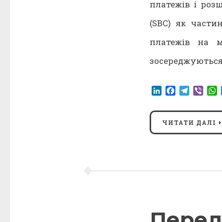
платежів і роз
(SBC) як части
платежів на м
зосереджуються 
LinkedIn
Facebook
Telegr
Vibe
ЧИТАТИ ДАЛІ
Перед