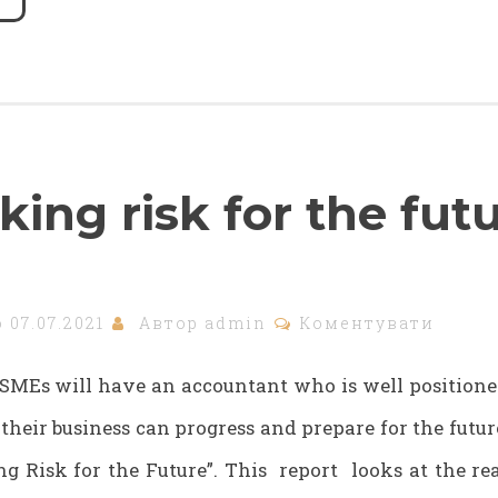
king risk for the fut
о
07.07.2021
Автор
admin
Коментувати
, SMEs will have an accountant who is well positione
their business can progress and prepare for the futur
ng Risk for the Future”. This report looks at the rea