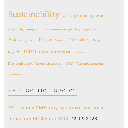
Sustainability
Єдиний податок
VAT
Аудит
Будівництво
Відмивання доходів
Відповідальність
Війна
Етика
Звітність
Дія сіті
Запаси
Корупція
НПСБО
Персонал
НДР
ПДФО
Платежі
Фінансування
Пов'язані особи
Трудовой процес
ФБАУ
технології
MY BLOG. ЩО НОВОГО?
ECL не для SME: другий комплексний
перегляд МСФЗ для МСП
29.09.2023