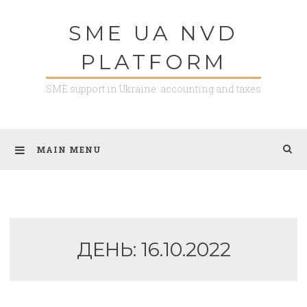
Skip
SME UA NVD
to
content
PLATFORM
SME support in Ukraine: accounting and taxes
MAIN MENU
ДЕНЬ:
16.10.2022