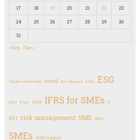
17
18
19
20
21
22
23
24
25
26
27
28
29
30
31
« Вер
Лис »
ESG
covid
Climate-related risks
Due diligence
EFAA
IFRS for SMEs
IASB
ESRS
Event
IT
risk management
SME
NFI
SMEs
SMEs
SME support