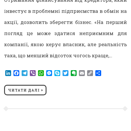
інвестує в проблемні підприємства в обмін на
акції, дозволить зберегти бізнес. «На перший
погляд це може здатися неприємним для
компанії, якою керує власник, але реальність
така, що менший відсоток чогось краще,…
LinkedIn
Facebook
Telegram
Viber
WhatsApp
Messenger
Skype
Twitter
Evernote
Email
Copy
Share
Link
ЧИТАТИ ДАЛІ