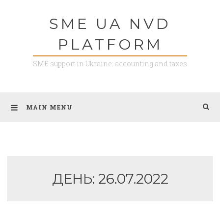
Skip
SME UA NVD
to
content
PLATFORM
SME support in Ukraine: accounting and taxes
MAIN MENU
ДЕНЬ:
26.07.2022