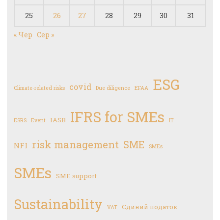
25
26
27
28
29
30
31
« Чер
Сер »
ESG
covid
Climate-related risks
Due diligence
EFAA
IFRS for SMEs
IASB
ESRS
Event
IT
risk management
SME
NFI
SMEs
SMEs
SME support
Sustainability
Єдиний податок
VAT