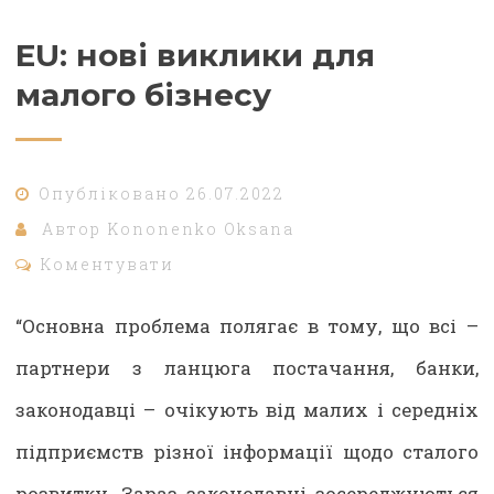
EU: нові виклики для
малого бізнесу
Опубліковано
26.07.2022
Автор
Kononenko Oksana
Коментувати
“Основна проблема полягає в тому, що всі –
партнери з ланцюга постачання, банки,
законодавці – очікують від малих і середніх
підприємств різної інформації щодо сталого
розвитку. Зараз законодавці зосереджуються