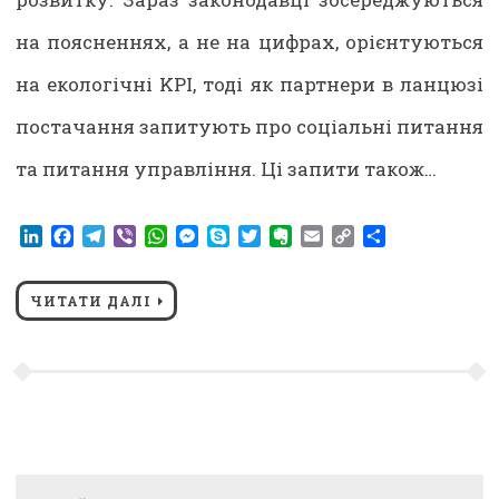
на поясненнях, а не на цифрах, орієнтуються
на екологічні KPI, тоді як партнери в ланцюзі
постачання запитують про соціальні питання
та питання управління. Ці запити також…
LinkedIn
Facebook
Telegram
Viber
WhatsApp
Messenger
Skype
Twitter
Evernote
Email
Copy
Share
Link
ЧИТАТИ ДАЛІ