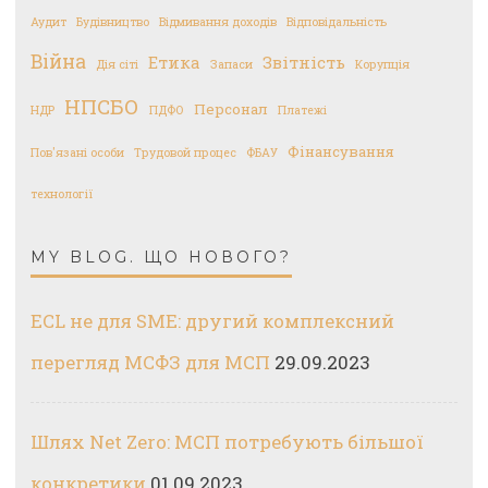
Аудит
Будівництво
Відмивання доходів
Відповідальність
Війна
Етика
Звітність
Дія сіті
Запаси
Корупція
НПСБО
Персонал
НДР
ПДФО
Платежі
Фінансування
Пов'язані особи
Трудовой процес
ФБАУ
технології
MY BLOG. ЩО НОВОГО?
ECL не для SME: другий комплексний
перегляд МСФЗ для МСП
29.09.2023
Шлях Net Zero: МСП потребують більшої
конкретики
01.09.2023