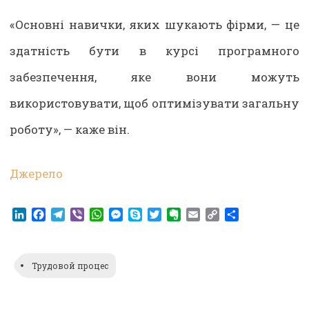
«Основні навички, яких шукають фірми, — це
здатність бути в курсі програмного
забезпечення, яке вони можуть
використовувати, щоб оптимізувати загальну
роботу», — каже він.
Джерело
LinkedIn
Facebook
Telegram
Viber
WhatsApp
Messenger
Skype
Twitter
Evernote
Email
Copy
Share
Link
Трудовой процес