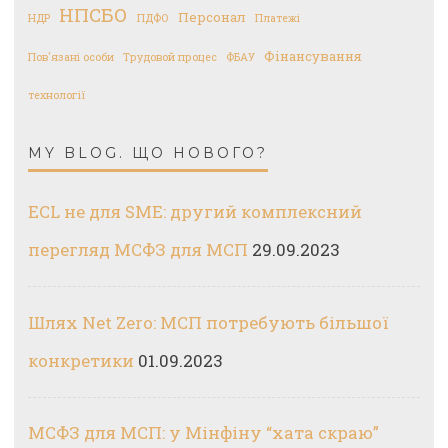
НПСБО
Персонал
НДР
ПДФО
Платежі
Фінансування
Пов'язані особи
Трудовой процес
ФБАУ
технології
MY BLOG. ЩО НОВОГО?
ECL не для SME: другий комплексний
перегляд МСФЗ для МСП
29.09.2023
Шлях Net Zero: МСП потребують більшої
конкретики
01.09.2023
МСФЗ для МСП: у Мінфіну “хата скраю”