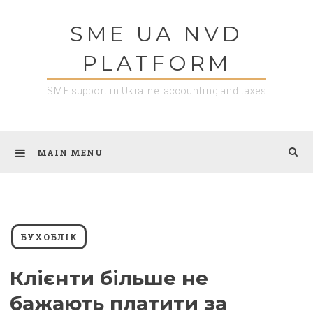
Skip
SME UA NVD
to
content
PLATFORM
SME support in Ukraine: accounting and taxes
MAIN MENU
БУХОБЛІК
Клієнти більше не
бажають платити за