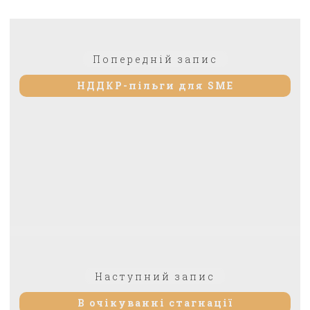
Навігація
Попередній:
Попередній запис
записів
НДДКР-пільги для SME
Наступний
Наступний запис
запис:
В очікуванні стагнації