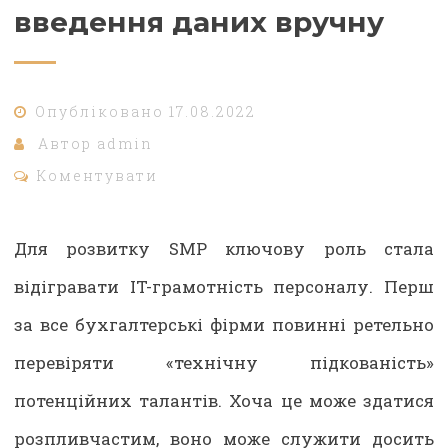
введення даних вручну
Опубліковано
17.08.2022
Автор
admin
Коментувати
Для розвитку SMP ключову роль стала
відігравати IT-грамотність персоналу. Перш
за все бухгалтерські фірми повинні ретельно
перевіряти «технічну підкованість»
потенційних талантів. Хоча це може здатися
розпливчастим, воно може служити досить