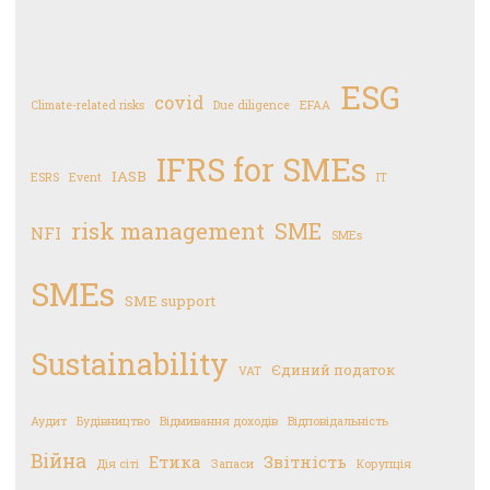
ESG
covid
Climate-related risks
Due diligence
EFAA
IFRS for SMEs
IASB
ESRS
Event
IT
risk management
SME
NFI
SMEs
SMEs
SME support
Sustainability
Єдиний податок
VAT
Аудит
Будівництво
Відмивання доходів
Відповідальність
Війна
Етика
Звітність
Дія сіті
Запаси
Корупція