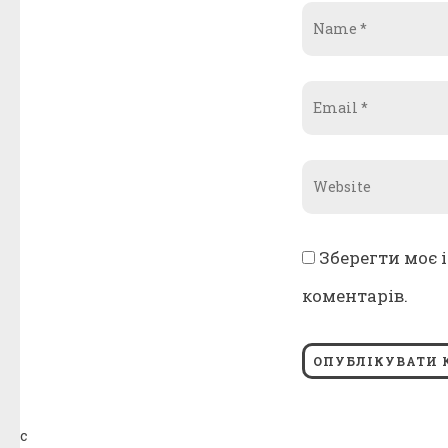
Name
*
Email
*
Website
*
Зберегти моє і
коментарів.
с