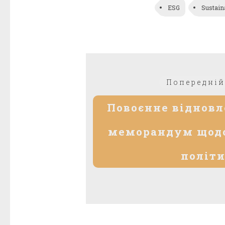
ESG
Sustaina
Навігація
Попередній
записів
Повоєнне відновл
меморандум щодо
політ