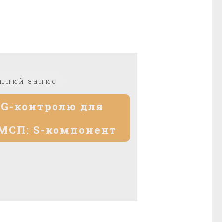
Наступний
пний запис
запис:
G-контролю для
МСП: S-компонент