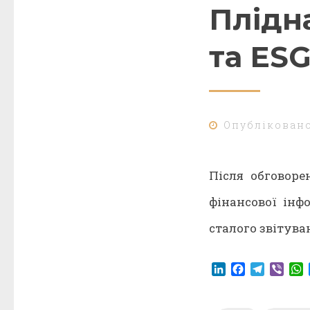
Плідн
та ES
Опублікован
Після обговоре
фінансової інф
сталого звітув
LinkedIn
Facebook
Telegr
Vibe