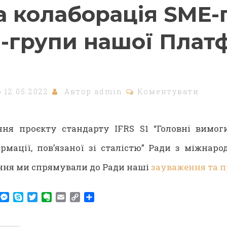
а колаборація SME-
G-групи нашої Пла
о
12.05.2022
Автор
admin
Коментувати
ння проєкту стандарту IFRS S1 “Головні вимог
ормації, пов’язаної зі сталістю” Ради з міжнаро
ання ми спрямували до Ради наші
зауваження та п
am
r
WhatsApp
Messenger
Skype
Twitter
Evernote
Email
Copy
Share
Link