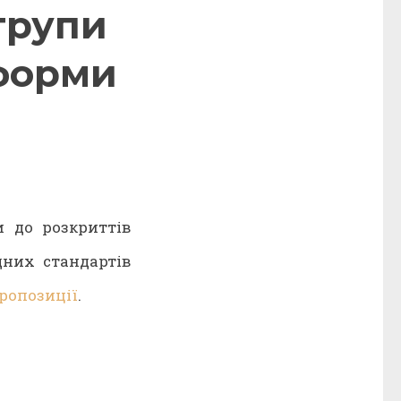
групи
тформи
и до розкриттів
дних стандартів
ропозиції
.