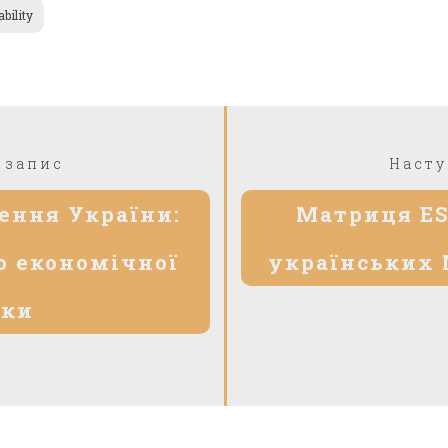
bility
Попередній:
 запис
Насту
ення України:
Матриця ES
 економічної
українських 
ики