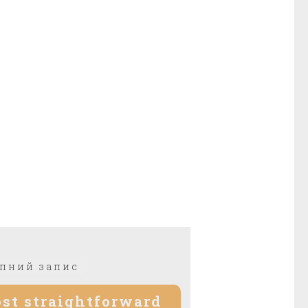
пний запис
st straightforward