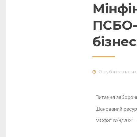
Мінфі
ПСБО-
бізнес
Опублікован
Питання заборон
Шанований ресу
МСФЗ” №8/2021. О