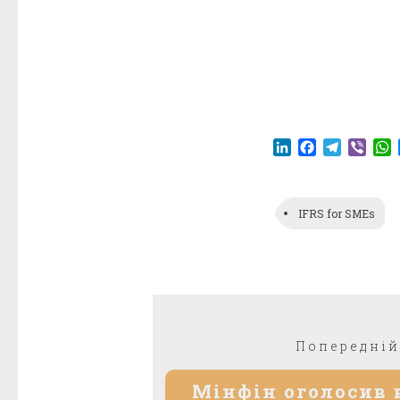
LinkedIn
Facebook
Telegr
Vibe
IFRS for SMEs
Попередній
Мінфін оголосив