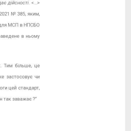
ає дійсності
. <…>
2021 № 385, яким,
З для МСП в НПСБО
 наведене в ньому
. Тим більше, це
е застосовує чи
оги цей стандарт,
н так заважає ?”