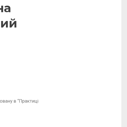
на
лий
овану в “Практиці