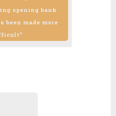
ding opening bank
ve been made more
fficult”