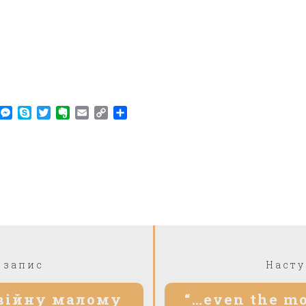
am
r
WhatsApp
Messenger
Skype
Twitter
Evernote
Email
Copy
Share
Link
 запис
Насту
 війну малому
“…even the mo