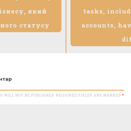
ізнесу, який
tasks, inclu
ного статусу
accounts, ha
di
нтар
S WILL NOT BE PUBLISHED. REQUIRED FIELDS ARE MARKED
*