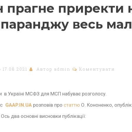
н прагне приректи 
паранджу весь ма
о
17.08.2021
Автор
admin
Коментувати
и в Україні МСФЗ для МСП набуває розголосу.
рс
GAAP.IN.UA
розповів про
статтю
О. Кононенко, опублік
сь два основні висновки публікації: