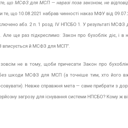
те, що МСФЗ для МСП — наразі поза законом, не відповід
и те, що 10.08.2021 набрав чинності наказ МФУ від 09.07.
ключено абз. 2 п. 1 розд. IV НПСБО 1. У результаті МСФ
. Але ще раз підкреслимо: Закон про бухоблік діє, і в
 вписується й МСФЗ для МСП”.
зовсім не в тому, щоби причесати Закон про бухоблік
без шкоди МСФЗ для МСП (а точніше тим, хто його вж
совувати). Невже справжня мета — саме прибрати з дор
ерйозну загрозу для існування системи НПСБО? Кому ж ві