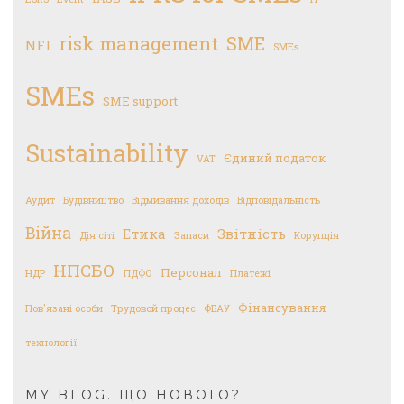
risk management
SME
NFI
SMEs
SMEs
SME support
Sustainability
Єдиний податок
VAT
Аудит
Будівництво
Відмивання доходів
Відповідальність
Війна
Етика
Звітність
Дія сіті
Запаси
Корупція
НПСБО
Персонал
НДР
ПДФО
Платежі
Фінансування
Пов'язані особи
Трудовой процес
ФБАУ
технології
MY BLOG. ЩО НОВОГО?