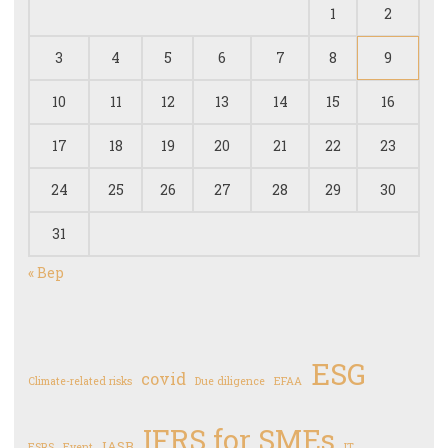
1
2
3
4
5
6
7
8
9
10
11
12
13
14
15
16
17
18
19
20
21
22
23
24
25
26
27
28
29
30
31
« Вер
ESG
covid
Climate-related risks
Due diligence
EFAA
IFRS for SMEs
IASB
ESRS
Event
IT