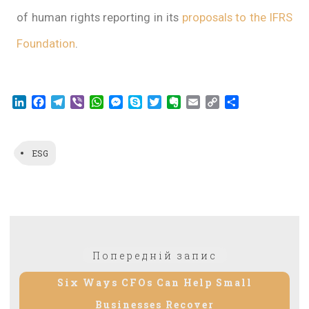
of human rights reporting in its
proposals to the IFRS
Foundation
.
LinkedIn
Facebook
Telegram
Viber
WhatsApp
Messenger
Skype
Twitter
Evernote
Email
Copy
Share
Link
ESG
Попередній запис
Six Ways CFOs Can Help Small
Businesses Recover